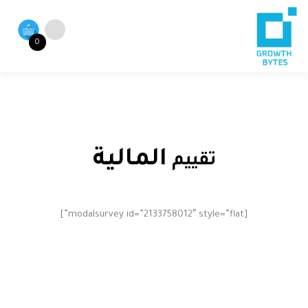
0
المالية
تقييم
[modalsurvey id=”2133758012″ style=”flat”]