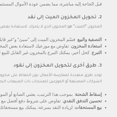
قبل الحاجة إليه مباشرة، مما يضمن عودة الأموال المستثم
2. تحويل المخزون الميت إلى نقد
المخزون “الميت” هو المخزون الذي لا يتحرك. لاستعادة بعض ا
التصفية والبيع
: قسّم المخزون الميت إلى “سيئ” و”غير قابل 
استعادة المخزون
: تفاوض مع موزعيك لاستعادة بعض المخز
التبرع
: كحل أخير، يمكنك التبرع بالمخزون غير القابل للبي
3. طرق أخرى لتحويل المخزون إلى نقود
توجد طرق متعددة لممارسة الأعمال دون الحفاظ على مخزون
الشركات المصنعة أو الموزعين للمنتجات ذات المبيعات البط
إسقاط الشحنة
: بموجب هذا الترتيب، يعتني الصانع أو ال
تحسين التدفق النقدي
: تفاوض على شروط دفع أفضل مع مورديك، مثل تأجيل الدفع لمدة 45 أ
بيع المستحقات
: لزيادة النقد بسرعة، يمكنك بيع مستحقات