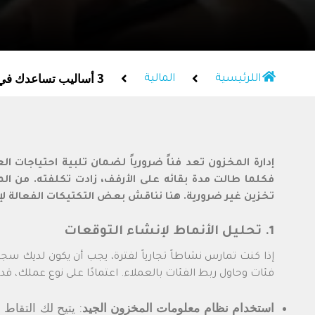
3 أساليب تساعدك في إدارة المخزون بفعالية لخفض التكاليف و تحسين السيولة النقدية
اللرئيسية
المالية
إدارة المخزون تعد فناً ضرورياً لضمان تلبية احتياجات 
فكلما طالت مدة بقائه على الأرفف، زادت تكلفته. من ا
تخزين غير ضرورية. هنا نناقش بعض التكتيكات الفعالة لإ
1. تحليل الأنماط لإنشاء التوقعات
إذا كنت تمارس نشاطاً تجارياً لفترة، يجب أن يكون لديك سجل 
فئات وحاول ربط الفئات بالعملاء. اعتمادًا على نوع عملك، قد ت
استخدام نظام معلومات المخزون الجيد
: يتيح لك التقاط 