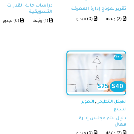
دراسات حالة القدرات
رير نموذج إدارة المعرفة
التسويقية
(2) وثيقة
(0) فيديو
(1) وثيقة
(0) فيديو
Sale!
$
25
$
40
,
هيكل التنظيمي
التطوير
سريع
يل بناء مجلس إدارة
عال
(2) وثيقة
(0) فيديو