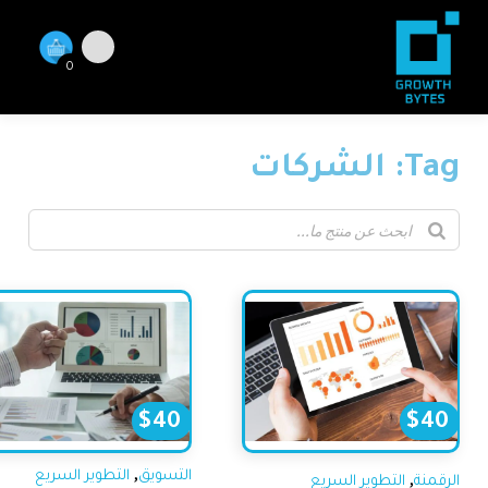
0
T: الشركات
$
40
$
40
,
,
التسويق
التطوير السريع
رقمنة
التطوير السريع