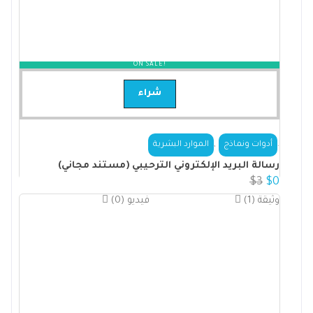
ON SALE!
شراء
,
.
أدوات ونماذج
الموارد البشرية
رسالة البريد الإلكتروني الترحيبي (مستند مجاني)
$
3
$
0
(1) وثيقة
(0) فيديو