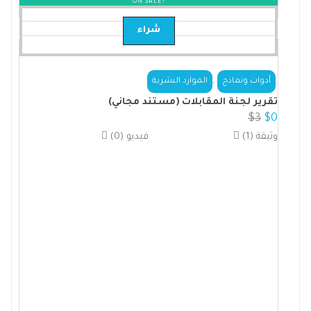
ON SALE!
شراء
,
.
أدوات ونماذج
الموارد البشرية
تقرير لجنة المقابلات (مستند مجاني)
$
3
$
0
(1) وثيقة
(0) فيديو