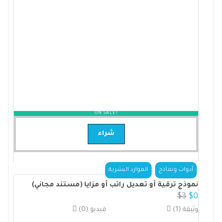
ON SALE!
شراء
,
.
أدوات ونماذج
الموارد البشرية
نموذج ترقية أو تعديل راتب أو مزايا (مستند مجاني)
$
3
$
0
(1) وثيقة
(0) فيديو