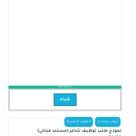
ON SALE!
شراء
,
.
أدوات ونماذج
الموارد البشرية
نموذج طلب توظيف شاغر (مستند مجاني)