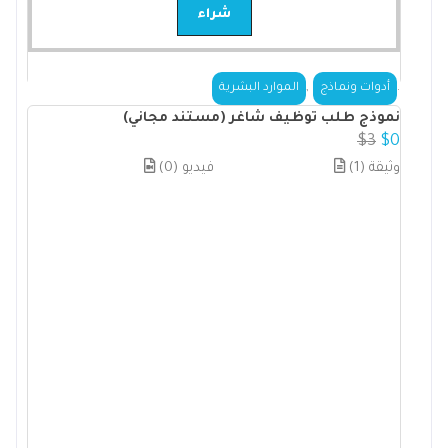
شراء
,
.
أدوات ونماذج
الموارد البشرية
نموذج طلب توظيف شاغر (مستند مجاني)
$
3
$
0
(1) وثيقة
(0) فيديو