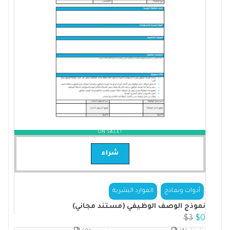
ON SALE!
شراء
,
.
أدوات ونماذج
الموارد البشرية
نموذج الوصف الوظيفي (مستند مجاني)
$
3
$
0