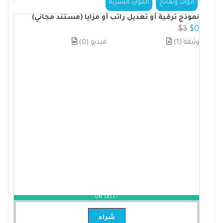
,
.
أدوات ونماذج
الموارد البشرية
نموذج ترقية أو تعديل راتب أو مزايا (مستند مجاني)
$
3
$
0
(1) وثيقة
(0) فيديو
ON SALE!
شراء