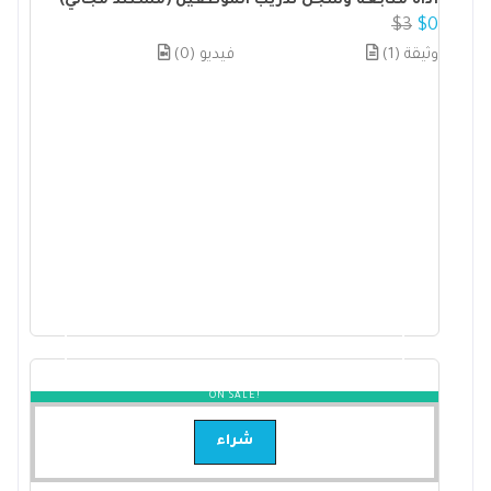
أداة متابعة وسجل تدريب الموظفين (مستند مجاني)
$
3
$
0
(1) وثيقة
(0) فيديو
ON SALE!
شراء