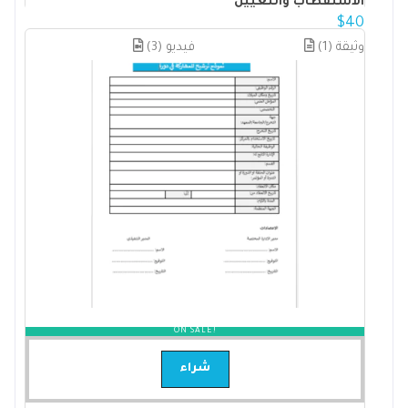
الاستقطاب والتعيين
$
40
(1) وثيقة
(3) فيديو
ON SALE!
شراء