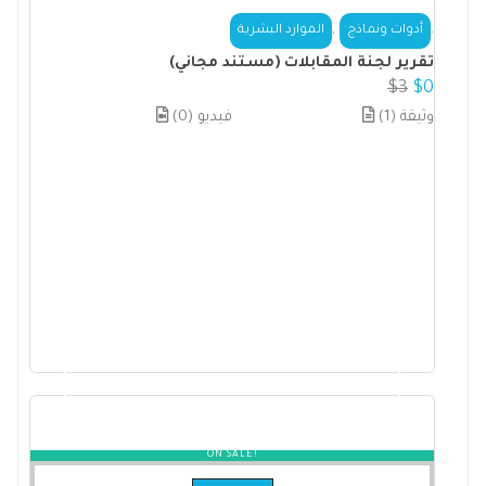
,
.
أدوات ونماذج
الموارد البشرية
تقرير لجنة المقابلات (مستند مجاني)
$
3
$
0
(1) وثيقة
(0) فيديو
ON SALE!