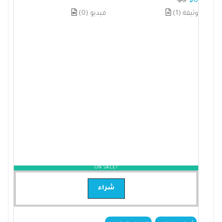
$
3
$
0
(1) وثيقة
(0) فيديو
ON SALE!
شراء