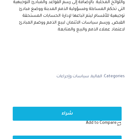
واللوائح المحلية. بالإضافة إلى رسم القواعد والمبادئ التوجيهية
التي تحكم المساءلة ومسؤولية الذمم المدينة ووضع مبادئ
توجيهية للأقسام لي
ت
م اتباعها لإدارة الحسابات المستحقة
القبض, ورسم سياسات الائتمان لبيع الذمم ووضم المبادئ
لاعتماد عملاء الذمم والبيع والمتابعة.
Categories:
المالية
,
سياسات وإجراءات
شراء
Add to Compare