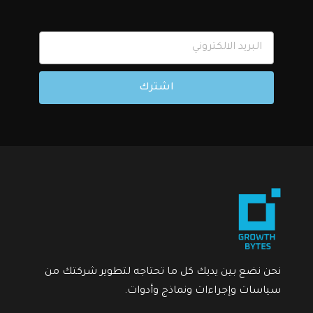
اشترك
شراء
.
,
المالية
أدوات ونماذج
خطاب طلب راتب مقدم (مستند مجاني )
$
0
$
3
(1) وثيقة
(0) فيديو
نحن نضع بين يديك كل ما تحتاجه لتطوير شركتك من
سياسات وإجراءات ونماذج وأدوات.
E
!