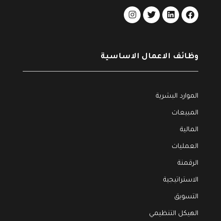
O
N
S
A
L
وظائف الاعمال الاساسية
الموارد البشرية
المبيعات
شراء
المالية
.
,
المالية
أدوات ونماذج
العمليات
التقرير المالي السنوي (مستند مجاني)
الرقمنة
$
0
$
3
الاستراتيجية
(1) وثيقة
(0) فيديو
التسويق
الهيكل التنظيمي