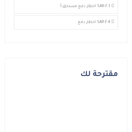
SAR-F.3 اخطار دفع مستحق-أ
SAR-F.4 اخطار دفع
مقترحة لك
E
!
O
N
S
A
L