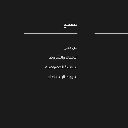
تصفح
شراء
.
,
العمليات
سياسات وإجراءات
من نحن
الإنتاج وتخطيط الإنتاج – قطاع
التصنيع
الأحكام والشروط
$
40
سياسة الخصوصية
(2) وثيقة
(0) فيديو
شروط الإستخدام