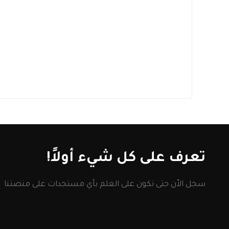
شراء
.
,
العمليات
سياسات وإجراءات
العملي
المشتريات – قطاع التصنيع
المشتر
$
40
$
40
(2) وثيقة
(0) فيديو
(2) وثيقة
تعرف على كل شيء أولاً!
سجل الاّن حتى تكون على العلم بأي مستجدات على منصتنا