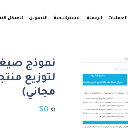
العمليات
الرقمنة
الاستراتيجية
التسويق
الهيكل الت
نموذج صيغة 
لتوزيع منت
مجاني)
$
0
$
3