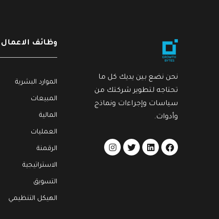
وظائف الاعمال
شراء
.
,
العمليات
سياسات وإجراءات
العملي
نحن نضع بين يديك كل ما
الموارد البشرية
المشتريات – قطاع صيانة المنازل
عمليا
تحتاجه لتطوير شركتك من
$
40
$
40
المبيعات
سياسات وإجراءات ونماذج
(2) وثيقة
(0) فيديو
(1) وثيقة
المالية
وأدوات.
العمليات
الرقمنة
الاستراتيجية
التسويق
الهيكل التنظيمي