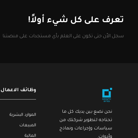
تعرف على كل شيء أولاً!
سجل الاّن حتى تكون على العلم بأي مستجدات على منصتنا
وظائف الاعمال
شراء
.
,
المالية
سياسات وإجراءات
المالية
نحن نضع بين يديك كل ما
الموارد البشرية
الأصول الثابتة والغير ملموسة
الذمم 
تحتاجه لتطوير شركتك من
$
40
$
40
المبيعات
سياسات وإجراءات ونماذج
(1) وثيقة
(3) فيديو
(3) وثيقة
المالية
وأدوات.