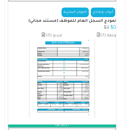
,
.
أدوات ونماذج
الموارد البشرية
نموذج السجل العام للموظف (مستند مجاني)
$
3
$
0
(1) وثيقة
(0) فيديو
ON SALE!