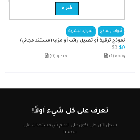
شراء
,
.
أدوات ونماذج
الموارد البشرية
نموذج ترقية أو تعديل راتب أو مزايا (مستند مجاني)
$
3
$
0
(1) وثيقة
(0) فيديو
تعرف على كل شيء أولاً!
سجل الاّن حتى تكون على العلم بأي مستجدات على
منصتنا