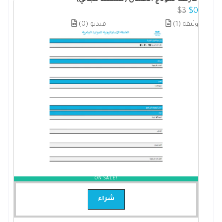
$
3
$
0
(1) وثيقة
(0) فيديو
ON SALE!
شراء