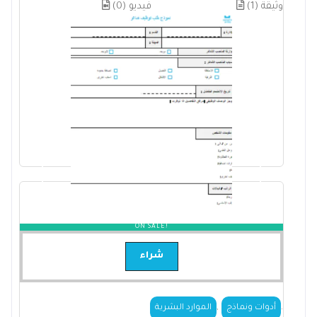
(1) وثيقة
(0) فيديو
ON SALE!
شراء
,
.
أدوات ونماذج
الموارد البشرية