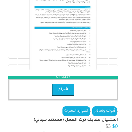
ON SALE!
شراء
,
.
أدوات ونماذج
الموارد البشرية
استبيان مقابلة ترك العمل (مستند مجاني)
$
3
$
0