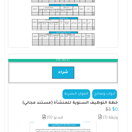
ON SALE!
شراء
,
.
أدوات ونماذج
الموارد البشرية
خطة التوظيف السنوية للمنشأة (مستند مجاني)
$
3
$
0
(1) وثيقة
(0) فيديو