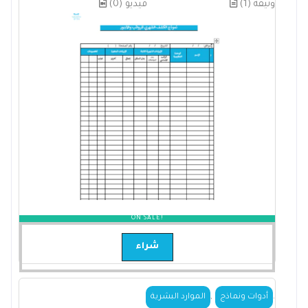
(1) وثيقة
(0) فيديو
ON SALE!
شراء
,
.
أدوات ونماذج
الموارد البشرية