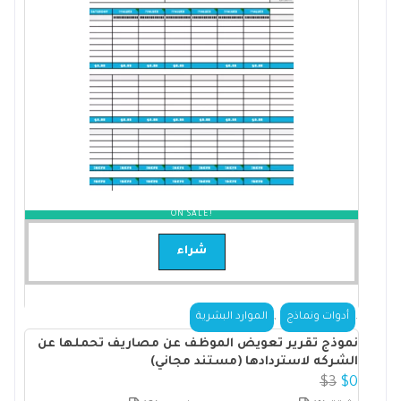
ON SALE!
شراء
,
.
أدوات ونماذج
الموارد البشرية
نموذج تقرير تعويض الموظف عن مصاريف تحملها عن
الشركه لاستردادها (مستند مجاني)
$
3
$
0